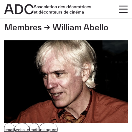
Membres
William Abello
email
website
imdb
instagram