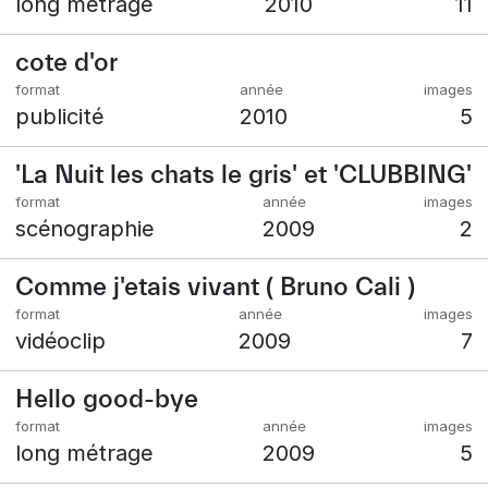
long métrage
2010
11
cote d'or
publicité
2010
5
'La Nuit les chats le gris' et 'CLUBBING'
scénographie
2009
2
Comme j'etais vivant ( Bruno Cali )
vidéoclip
2009
7
Hello good-bye
long métrage
2009
5