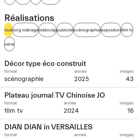
Réalisations
tout
long métrage
vidéoclip
publicité
scénographie
exposition
film tv
série
Décor type éco construit
scénographie
2025
43
Plateau journal TV Chinoise JO
film tv
2024
16
DIAN DIAN in VERSAILLES