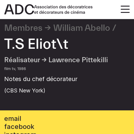
Membres
William Abello
T.S Eliot\t
Réalisateur →
Lawrence Pittekilli
film tv
1986
Notes du chef décorateur
(CBS New York)
email
facebook