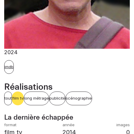
2024
imdb
Réalisations
tout
film tv
long métrage
publicité
scénographie
La dernière échappée
film tv
2014
0