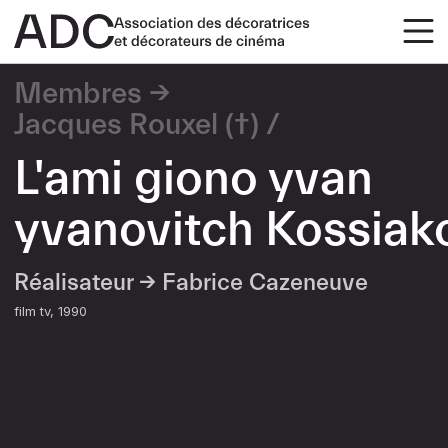
Membres
Jacques Rouxel (†)
L'ami giono yvan
yvanovitch Kossiak
Réalisateur →
Fabrice Cazeneuve
film tv
1990