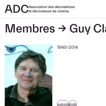
Membres
Guy Cl
1940-2014
website
imdb