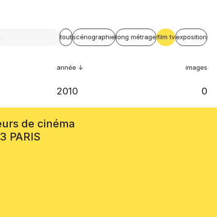
tout
scénographie
long métrage
film tv
exposition
année
images
2010
0
eurs de cinéma
13 PARIS