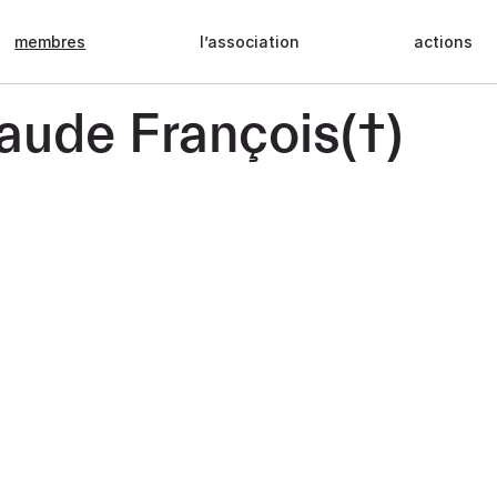
membres
l’association
actions
aude François(†)