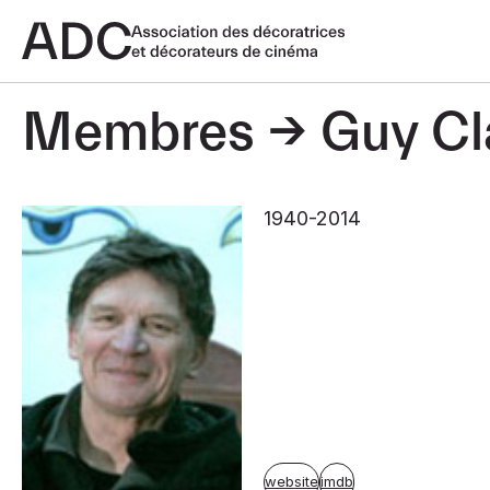
Membres
Guy Cl
1940-2014
website
imdb