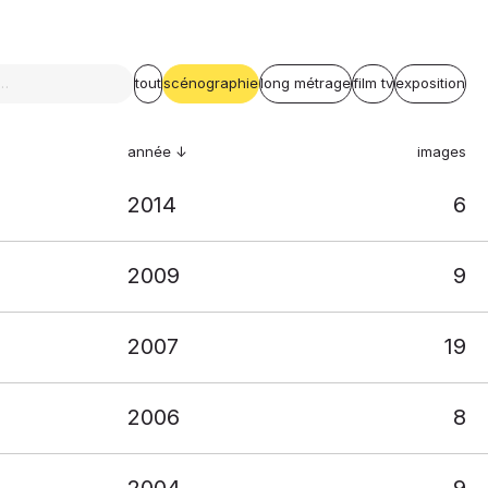
tout
scénographie
long métrage
film tv
exposition
année
images
2014
6
2009
9
2007
19
2006
8
2004
9