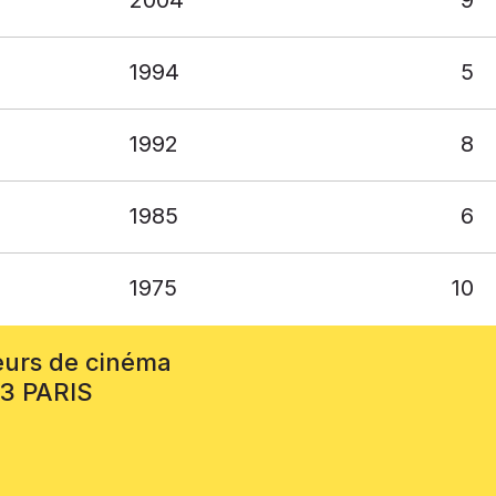
1994
5
1992
8
1985
6
1975
10
eurs de cinéma
13 PARIS