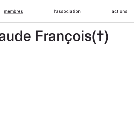
membres
l’association
actions
aude François(†)