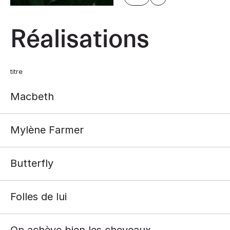
Réalisations
titre
Macbeth
Mylène Farmer
Butterfly
Folles de lui
On achève bien les cheveaux