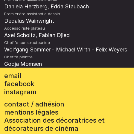
Daniela Herzberg, Edda Staubach
Premier·ère assistant·e dessin
Dedalus Wainwright
Accessoiriste plateau
Axel Scholtz, Fabian Djied
Chef·fe constructeur·ice
Wolfgang Sommer - Michael Wirth - Felix Weyers
Chef·fe peintre
Godja Momsen
email
facebook
instagram
contact / adhésion
mentions légales
Association des décoratrices et
décorateurs de cinéma