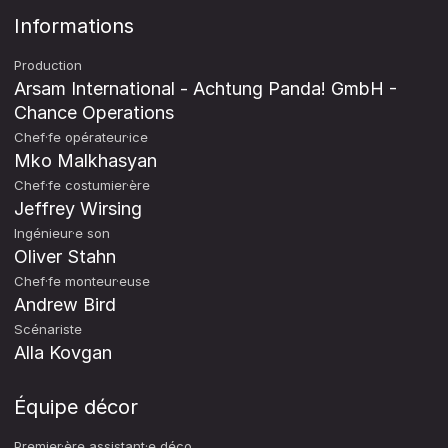
Informations
Production
Arsam International - Achtung Panda! GmbH -
Chance Operations
Chef·fe opérateur·ice
Mko Malkhasyan
Chef·fe costumier·ère
Jeffrey Wirsing
Ingénieur·e son
Oliver Stahn
Chef·fe monteur·euse
Andrew Bird
Scénariste
Alla Kovgan
Équipe décor
Premier·ère assistant·e déco