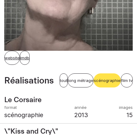
website
imdb
Réalisations
tout
long métrage
scénographie
film tv
Le Corsaire
scénographie
2013
15
\"Kiss and Cry\"