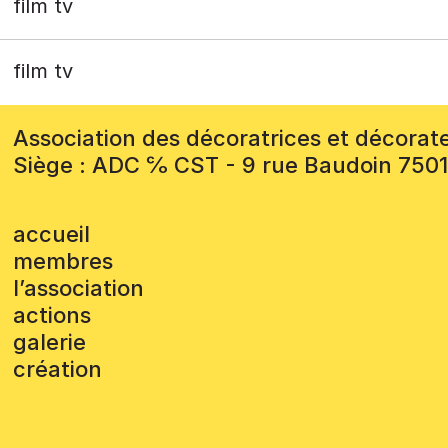
film tv
film tv
Association des décoratrices et décorat
Siège : ADC ℅ CST - 9 rue Baudoin 750
accueil
membres
l’association
actions
galerie
création