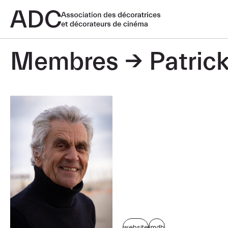
Membres
Patric
website
imdb