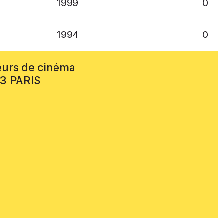
1999
0
1994
0
eurs de cinéma
13 PARIS