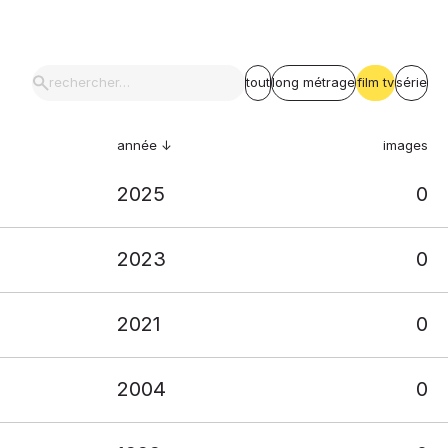
tout
long métrage
film tv
série
année
images
2025
0
2023
0
2021
0
2004
0