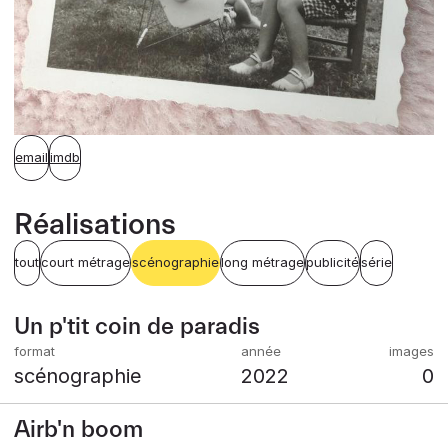
email
imdb
Réalisations
tout
court métrage
scénographie
long métrage
publicité
série
Un p'tit coin de paradis
scénographie
2022
0
Airb'n boom