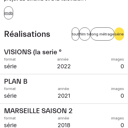
imdb
Réalisations
tout
film tv
long métrage
série
VISIONS (la serie °
série
2022
0
PLAN B
série
2021
0
MARSEILLE SAISON 2
série
2018
0