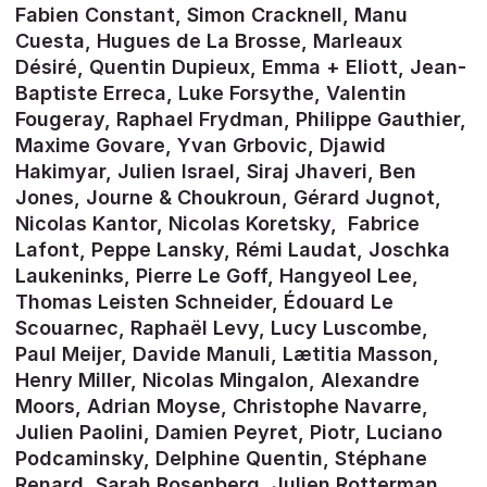
Fabien Constant, Simon Cracknell, Manu
Cuesta, Hugues de La Brosse, Marleaux
Désiré, Quentin Dupieux, Emma + Eliott, Jean-
Baptiste Erreca, Luke Forsythe, Valentin
Fougeray, Raphael Frydman, Philippe Gauthier,
Maxime Govare, Yvan Grbovic, Djawid
Hakimyar, Julien Israel, Siraj Jhaveri, Ben
Jones, Journe & Choukroun, Gérard Jugnot,
Nicolas Kantor, Nicolas Koretsky, Fabrice
Lafont, Peppe Lansky, Rémi Laudat, Joschka
Laukeninks, Pierre Le Goff, Hangyeol Lee,
Thomas Leisten Schneider, Édouard Le
Scouarnec, Raphaël Levy, Lucy Luscombe,
Paul Meijer, Davide Manuli, Lætitia Masson,
Henry Miller, Nicolas Mingalon, Alexandre
Moors, Adrian Moyse, Christophe Navarre,
Julien Paolini, Damien Peyret, Piotr, Luciano
Podcaminsky, Delphine Quentin, Stéphane
Renard, Sarah Rosenberg, Julien Rotterman,