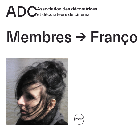
Membres
Franço
imdb