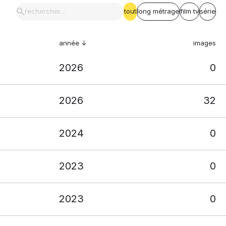
tout
long métrage
film tv
série
année
images
2026
0
2026
32
2024
0
2023
0
2023
0