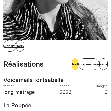
website
imdb
Réalisations
tout
long métrage
série
Voicemails for Isabelle
long métrage
2026
0
La Poupée