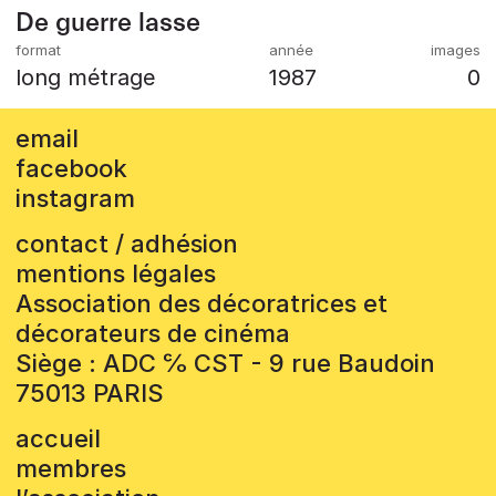
De guerre lasse
long métrage
1987
0
email
facebook
instagram
contact / adhésion
mentions légales
Association des décoratrices et
décorateurs de cinéma
Siège : ADC ℅ CST - 9 rue Baudoin
75013 PARIS
accueil
membres