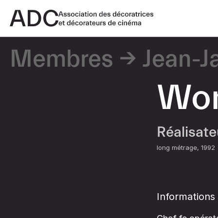
Membres
Jean-J
Won
Réalisat
long métrage
1992
Informations