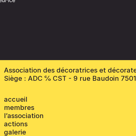
ur·ice
Association des décoratrices et décorat
Siège : ADC ℅ CST - 9 rue Baudoin 750
accueil
membres
l’association
actions
galerie