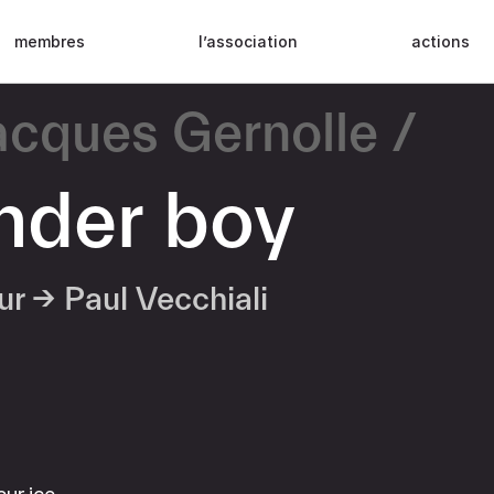
membres
l’association
actions
acques Gernolle
der boy
eur →
Paul Vecchiali