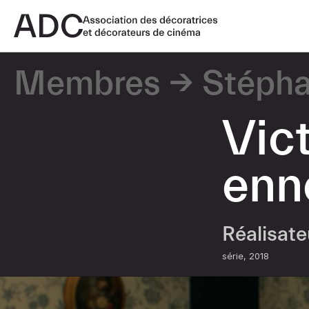
Membres
Stépha
Vic
enn
Réalisat
série
2018