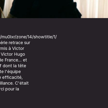
/mu0lxr/zone/14/showtitle/1/
rie retrace sur
rmis à Victor
 Victor Hugo
de France... et
if dont la tête
te l'équipe
 efficacité,
llance. C'était
ci pour la