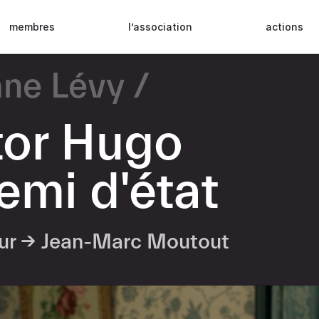
membres
l’association
actions
ne Lévy
tor Hugo
emi d'état
eur →
Jean-Marc Moutout