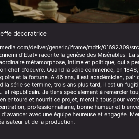
effe décoratrice
imedia.com/deliver/generic/iframe/mdtk/01692309/src
Ennemi d’Etat» raconte la genèse des Misérables. La sé
raordinaire métamorphose, intime et politique, qui a pe
son chef d’oeuvre. Quand la série commence, en 1848,
gloire et la fortune. A 46 ans, il est académicien, pair 
 la série se termine, trois ans plus tard, il est un fugit
... et républicain. Je tiens spécialement à remercier tou
ien entouré et nourrit ce projet, merci à tous pour votre
centration, professionnalisme, bonne humeur et bienvei
ir d'avancer avec une équipe heureuse et engagée. Mer
alisateur et de la production.