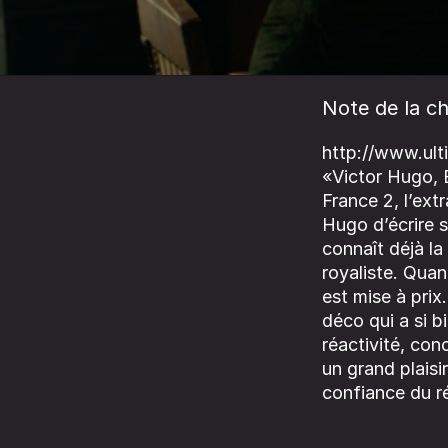
Note de la ch
http://www.ult
«Victor Hugo, 
France 2, l’ext
Hugo d’écrire 
connaît déjà la 
royaliste. Quand
est mise à prix
déco qui a si b
réactivité, con
un grand plais
confiance du ré