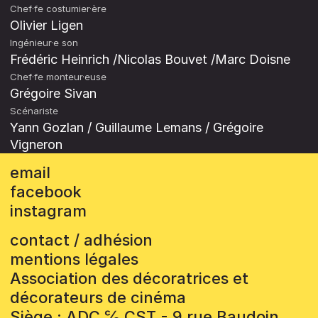
Chef·fe costumier·ère
Olivier Ligen
Ingénieur·e son
Frédéric Heinrich /Nicolas Bouvet /Marc Doisne
Chef·fe monteur·euse
Grégoire Sivan
Scénariste
Yann Gozlan / Guillaume Lemans / Grégoire
Vigneron
email
facebook
instagram
contact / adhésion
mentions légales
Association des décoratrices et
décorateurs de cinéma
Siège : ADC ℅ CST - 9 rue Baudoin