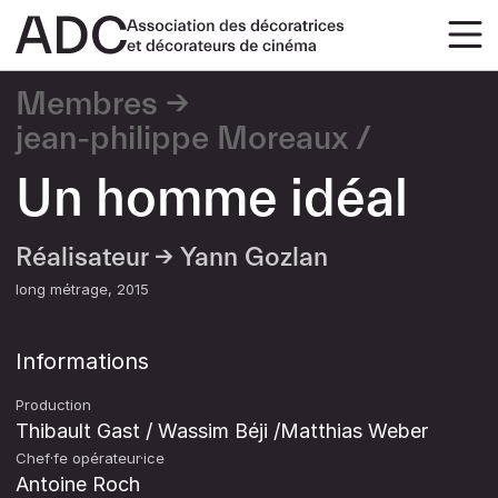
Membres
jean-philippe Moreaux
Un homme idéal
Réalisateur →
Yann Gozlan
long métrage
2015
Informations
Production
Thibault Gast / Wassim Béji /Matthias Weber
Chef·fe opérateur·ice
Antoine Roch