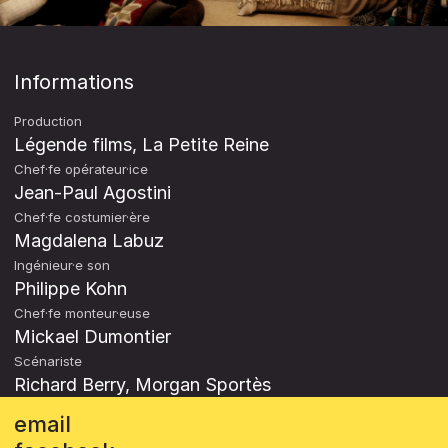
Informations
Production
Légende films, La Petite Reine
Chef·fe opérateur·ice
Jean-Paul Agostini
Chef·fe costumier·ère
Magdalena Labuz
Ingénieur·e son
Philippe Kohn
Chef·fe monteur·euse
Mickael Dumontier
Scénariste
Richard Berry, Morgan Sportès
email