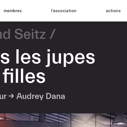
membres
l’association
actions
nd Seitz
s les jupes
filles
eur →
Audrey Dana