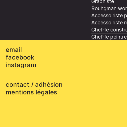
Graphiste
Rouhgman·wo
Accessoiriste 
Accessoiriste 
Chef·fe constru
Chef·fe peintre
email
facebook
instagram
contact / adhésion
mentions légales