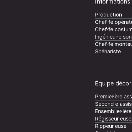
Informations
Production
Chef·fe opérate
Chef·fe costum
Ingénieur·e son
Chef·fe monteu
Scénariste
Équipe décor
Premier·ère ass
Second·e assis
Ensemblier·ière
Régisseur·euse 
Rippeur·euse