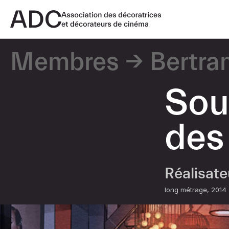
Membres
Bertra
Sou
des 
Réalisat
long métrage
2014