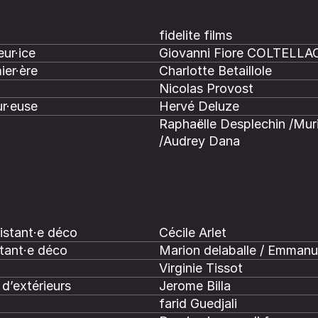
fidelite films
ur·ice
Giovanni Fiore COLTELLA
ier·ère
Charlotte Betaillole
Nicolas Provost
r·euse
Hervé Deluze
Raphaëlle Desplechin /Muri
/Audrey Dana
istant·e déco
Cécile Arlet
tant·e déco
Marion delaballe / Emmanue
Virginie Tissot
d’extérieurs
Jerome Billa
farid Guedjali