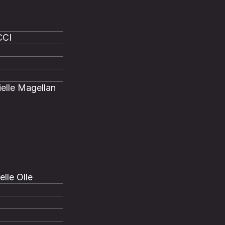
CCI
elle Magellan
lle Olle