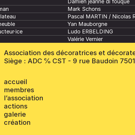
Damien jeanne di fouque
man
Mark Schons
plateau
Pascal MARTIN / Nicolas 
meuble
Yan Mauborgne
cteur·ice
Ludo ERBELDING
Valérie Vernier
Association des décoratrices et décorat
Siège : ADC ℅ CST - 9 rue Baudoin 750
accueil
membres
l’association
actions
galerie
création