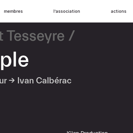
membres
l’association
actions
t Tesseyre
ple
eur →
Ivan Calbérac