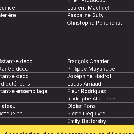
K'ien Production
ur·ice
Laurent Machuel
ier·ère
Pascaline Suty
Christophe Penchenat
istant·e déco
François Charrier
tant·e déco
Philippe Mayanobe
stant·e déco
Joséphine Hadrot
d’extérieurs
Lucas Arnaud
stant·e ensembliage
Fleur Rodriguez
Rodolphe Albarede
plateau
Didier Pons
cteur·ice
Pierre Dequivre
Emily Battersby