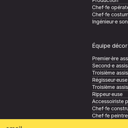
Production
Chef·fe opérate
Chef·fe costum
Ingénieur·e son
Équipe décor
Premier·ère ass
Second·e assis
Troisième assi
Régisseur·euse 
Troisième assi
Rippeur·euse
Accessoiriste 
Chef·fe constru
Chef·fe peintre