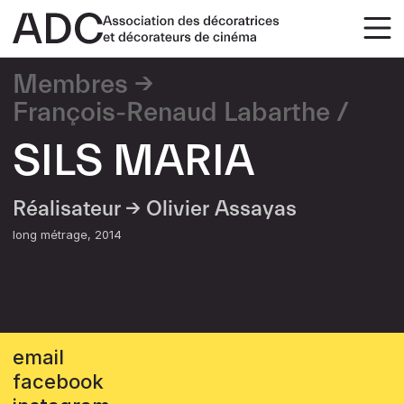
Membres
François-Renaud Labarthe
SILS MARIA
Réalisateur →
Olivier Assayas
long métrage
2014
email
facebook