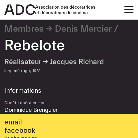
Membres
Denis Mercier
Rebelote
Réalisateur →
Jacques Richard
long métrage
1981
Informations
Chef·fe opérateur·ice
Dominique Brenguier
email
facebook