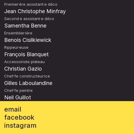
Premier·ère assistant·e déco
Jean Christophe Minfray
Second·e assistant·e déco
Samentha Benne
Ensemblier·ière
Benois Cisilkiewick
Rippeur·euse
François Blanquet
Accessoiriste plateau
Christian Gazio
Chef·fe constructeur·ice
Gilles Laboulandine
Chef·fe peintre
Neil Guillot
email
facebook
instagram