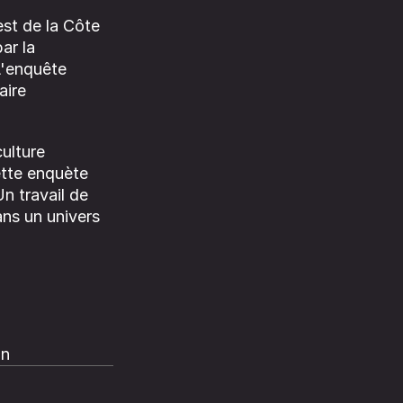
est de la Côte
ar la
 L'enquête
aire
culture
cette enquète
n travail de
ans un univers
on