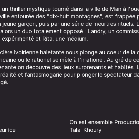
 un thriller mystique tourné dans la ville de Man à l'ou
 ville entourée des "dix-huit montagnes", est frappée p
n jeune garçon, puis par une série de meurtres rituels.
t alors un duo totalement opposé : Landry, un commiss
 expérimenté et Rita, une médium.
icière ivoirienne haletante nous plonge au coeur de la 
ricaine ou le rationel se mèle à l'irrationel. Au gré de 
nante on découvre des lieux surprenants et habités. U
réalité et fantasmogarie pour plonger le spectateur d
rgé.
On est ensemble Producri
ur·ice
Talal Khoury