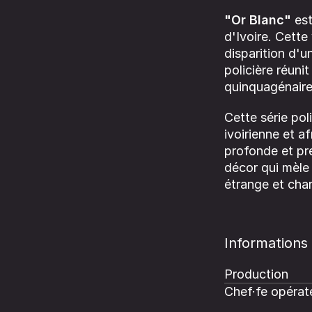
"Or Blanc"
est
d'Ivoire. Cette
disparition d'u
policière réuni
quinquagénaire
Cette série pol
ivoirienne et af
profonde et pre
décor qui mèle 
étrange et cha
Informations
Production
Chef·fe opérate