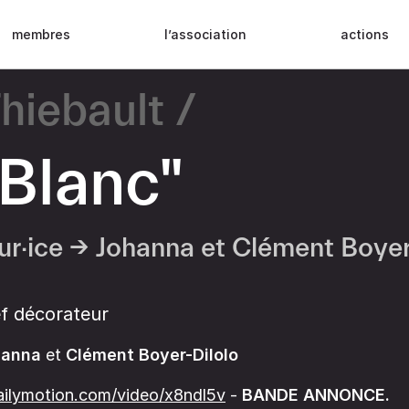
membres
l’association
actions
hiebault
 Blanc"
ur·ice →
Johanna et Clément Boyer 
f décorateur
hanna
et
Clément Boyer-Dilolo
ailymotion.com/video/x8ndl5v
-
BANDE ANNONCE.