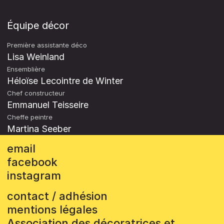
Équipe décor
Première assistante déco
Lisa Weinland
Ensemblière
Héloïse Lecointre de Winter
Chef constructeur
Emmanuel Teisseire
Cheffe peintre
Martina Seeber
email
facebook
instagram
contact / adhésion
mentions légales
Association des décoratrices et