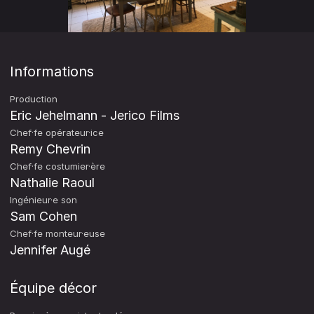
Informations
Production
Eric Jehelmann - Jerico Films
Chef·fe opérateur·ice
Remy Chevrin
Chef·fe costumier·ère
Nathalie Raoul
Ingénieur·e son
Sam Cohen
Chef·fe monteur·euse
Jennifer Augé
Équipe décor