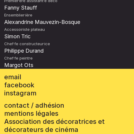
Premier·ère assistant·e déco
Fanny Stauff
Ensemblier·ière
Alexandrine Mauvezin-Bosque
Accessoiriste plateau
Simon Tric
Chef·fe constructeur·ice
Philippe Durand
Chef·fe peintre
Margot Ots
email
facebook
instagram
contact / adhésion
mentions légales
Association des décoratrices et
décorateurs de cinéma