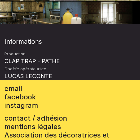
Informations
Production
CLAP TRAP - PATHE
Chef·fe opérateur·ice
LUCAS LECONTE
email
facebook
instagram
contact / adhésion
mentions légales
Association des décoratrices et