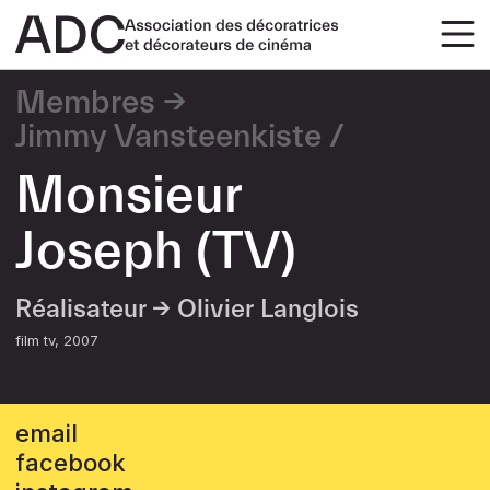
Membres
Jimmy Vansteenkiste
Monsieur
Joseph (TV)
Réalisateur →
Olivier Langlois
film tv
2007
email
facebook