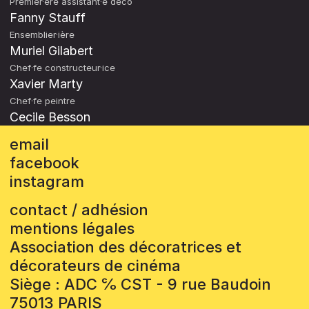
Premier·ère assistant·e déco
Fanny Stauff
Ensemblier·ière
Muriel Gilabert
Chef·fe constructeur·ice
Xavier Marty
Chef·fe peintre
Cecile Besson
email
facebook
instagram
contact / adhésion
mentions légales
Association des décoratrices et
décorateurs de cinéma
Siège : ADC ℅ CST - 9 rue Baudoin
75013 PARIS