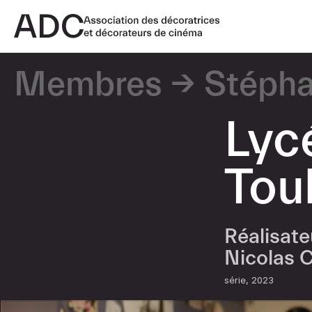
Membres
Stépha
Lyc
Tou
Réalisat
Nicolas 
série
2023