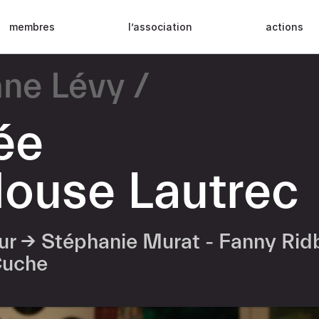
membres
l’association
actions
ne Lévy
ée
louse Lautrec
eur →
Stéphanie Murat - Fanny Rid
Cuche