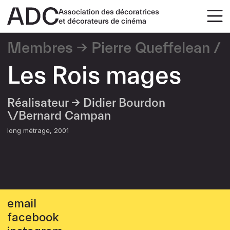
Membres
Pierre Queffelean
Les Rois mages
Réalisateur →
Didier Bourdon
\/Bernard Campan
long métrage
2001
email
facebook