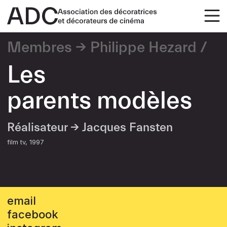
Membres
Philippe Hezard
Les
parents modèles
Réalisateur →
Jacques Fansten
film tv
1997
email
facebook