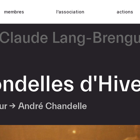
membres
l’association
actions
Claude Lang-Brengu
ondelles d'Hiv
eur →
André Chandelle