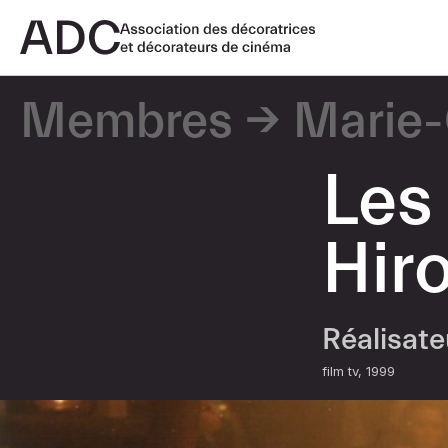
Membres
Marie-
Les
Hir
Réalisat
film tv
1999