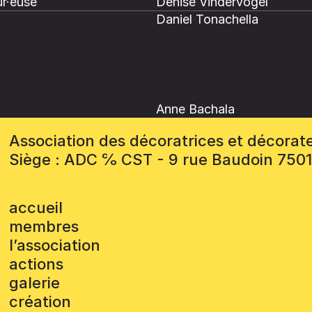
r·euse
Denise Vindervogel
Daniel Tonachella
Anne Bachala
Association des décoratrices et décorat
Siège : ADC ℅ CST - 9 rue Baudoin 750
accueil
membres
l’association
actions
galerie
création