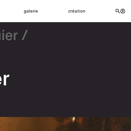
galerie
création
ier
er