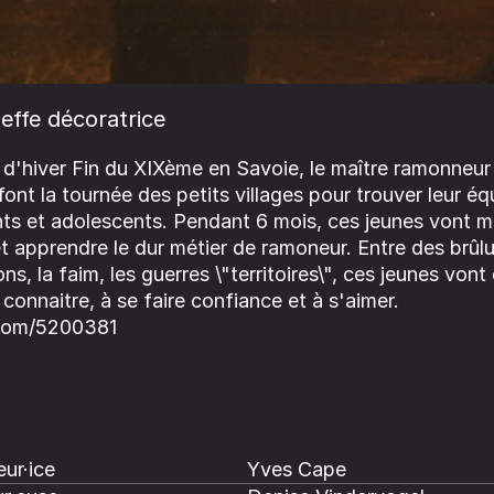
effe décoratrice
s d'hiver Fin du XIXème en Savoie, le maître ramonneur
ont la tournée des petits villages pour trouver leur équ
nts et adolescents. Pendant 6 mois, ces jeunes vont m
s et apprendre le dur métier de ramoneur. Entre des brûlu
s, la faim, les guerres \"territoires\", ces jeunes von
connaitre, à se faire confiance et à s'aimer.
.com/5200381
ur·ice
Yves Cape