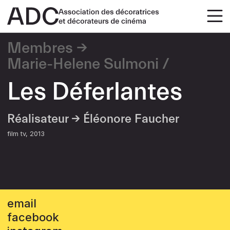
Membres
Marie-Helene Sulmoni
Les Déferlantes
Réalisateur →
Éléonore Faucher
film tv
2013
email
facebook