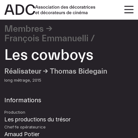
Membres
François Emmanuelli
Les cowboys
Réalisateur →
Thomas Bidegain
long métrage
2015
Informations
Production
Les productions du trésor
Chef·fe opérateur·ice
Arnaud Potier