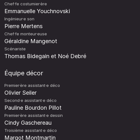
Chef·fe costumier·ère
Emmanuelle Youchnovski
Ingénieur·e son
Pierre Mertens
Chef·fe monteur·euse
Géraldine Mangenot
Scénariste
Thomas Bidegain et Noé Debré
Équipe décor
Premier·ère assistant·e déco
Olivier Seiler
Second·e assistant·e déco
Pauline Bourdon Pillot
Premier·ère assistant·e dessin
Cindy Gaschereau
Troisième assistant·e déco
Margot Montmartin