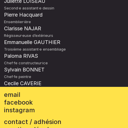
Juliette LOISEAU
Second·e assistant·e dessin
Pierre Hacquard
Ensemblier·ière
Clarisse NAJAR
Régisseur·euse d’extérieurs
Emmanuelle GAUTHIER
Troisième assistant·e ensembliage
Paloma RIVAS
Chef·fe constructeur·ice
Sylvain BONNET
Chef·fe peintre
Cecile CAVERIE
email
facebook
instagram
contact / adhésion