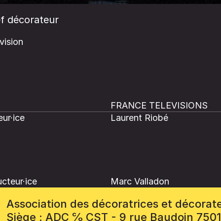
f décorateur
vision
FRANCE TELEVISIONS
ur·ice
Laurent Riobé
cteur·ice
Marc Valladon
Association des décoratrices et décorat
Siège : ADC ℅ CST - 9 rue Baudoin 750