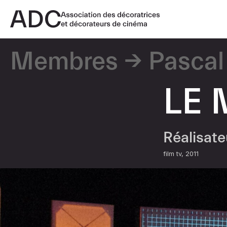
Membres
Pascal
LE 
Réalisat
film tv
2011