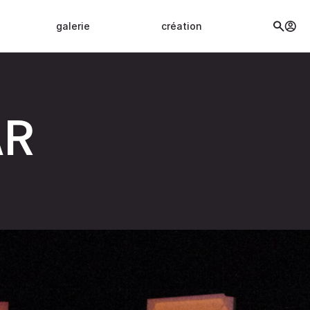
galerie
création
AR