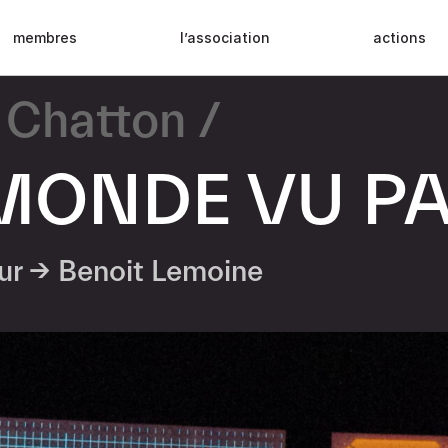
membres
l’association
actions
 Chatton
MONDE VU P
eur →
Benoit Lemoine