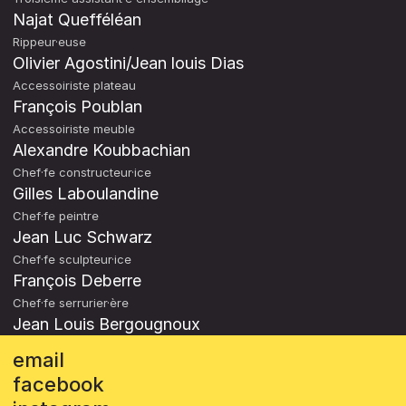
Najat Quefféléan
Rippeur·euse
Olivier Agostini/Jean louis Dias
Accessoiriste plateau
François Poublan
Accessoiriste meuble
Alexandre Koubbachian
Chef·fe constructeur·ice
Gilles Laboulandine
Chef·fe peintre
Jean Luc Schwarz
Chef·fe sculpteur·ice
François Deberre
Chef·fe serrurier·ère
Jean Louis Bergougnoux
email
facebook