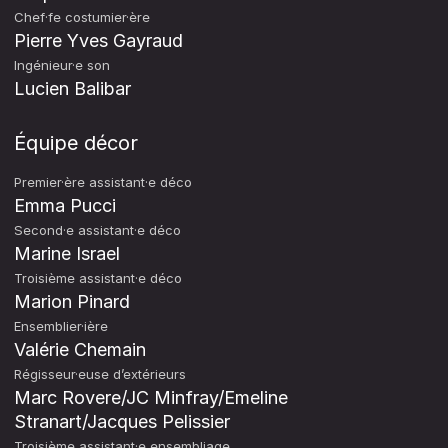
Chef·fe costumier·ère
Pierre Yves Gayraud
Ingénieur·e son
Lucien Balibar
Équipe décor
Premier·ère assistant·e déco
Emma Pucci
Second·e assistant·e déco
Marine Israel
Troisième assistant·e déco
Marion Pinard
Ensemblier·ière
Valérie Chemain
Régisseur·euse d’extérieurs
Marc Rovere/JC Minfray/Emeline
Stranart/Jacques Pelissier
Troisième assistant·e ensembliage