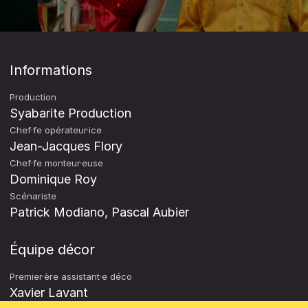
Informations
Production
Syabarite Production
Chef·fe opérateur·ice
Jean-Jacques Flory
Chef·fe monteur·euse
Dominique Roy
Scénariste
Patrick Modiano, Pascal Aubier
Équipe décor
Premier·ère assistant·e déco
Xavier Lavant