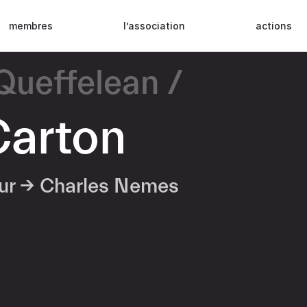
membres
l’association
actions
 Queffelean
Carton
eur →
Charles Nemes