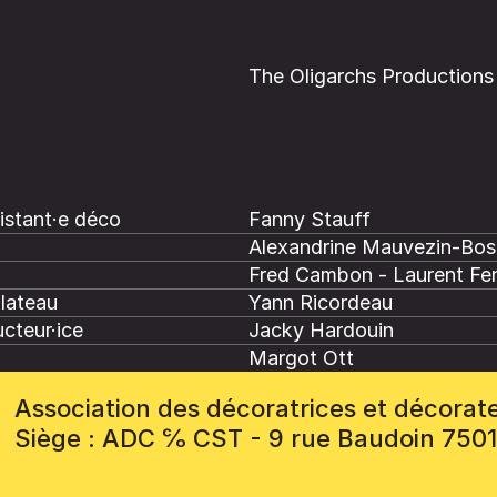
The Oligarchs Productions
istant·e déco
Fanny Stauff
Alexandrine Mauvezin-Bo
Fred Cambon - Laurent Fe
plateau
Yann Ricordeau
cteur·ice
Jacky Hardouin
Margot Ott
Association des décoratrices et décorat
Siège : ADC ℅ CST - 9 rue Baudoin 750