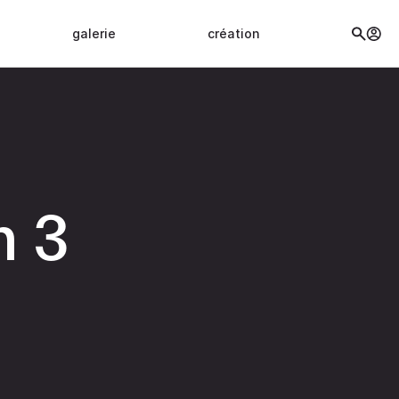
galerie
création
n 3