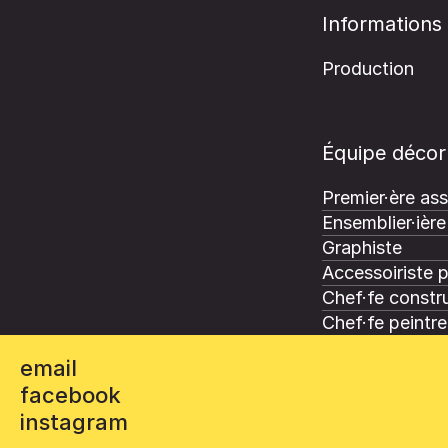
Informations
Production
Équipe décor
Premier·ère ass
Ensemblier·ière
Graphiste
Accessoiriste 
Chef·fe constru
Chef·fe peintre
email
facebook
instagram