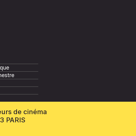
sque
nestre
eurs de cinéma
13 PARIS