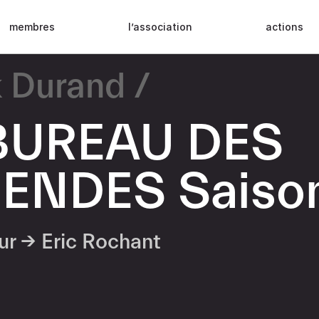
membres
l’association
actions
k Durand
BUREAU DES
ENDES Saiso
eur →
Eric Rochant