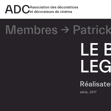
Membres
Patric
LE 
LEG
Réalisat
série
2017