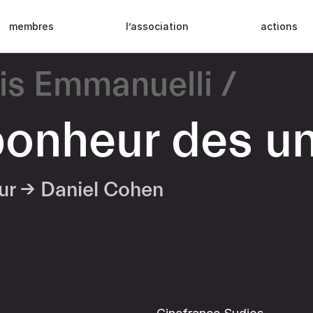
membres
l’association
actions
is Emmanuelli
bonheur des un
eur →
Daniel Cohen