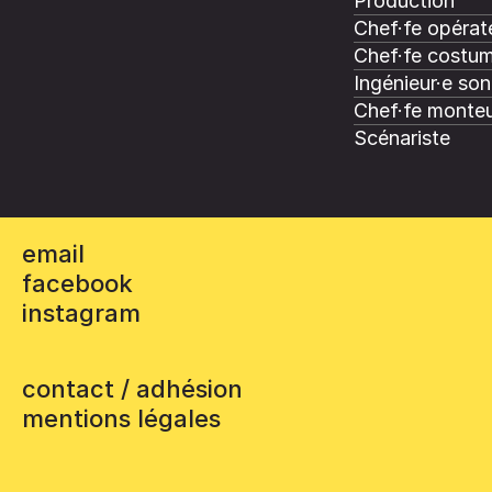
Production
Chef·fe opérate
Chef·fe costum
Ingénieur·e son
Chef·fe monteu
Scénariste
email
facebook
instagram
contact / adhésion
mentions légales