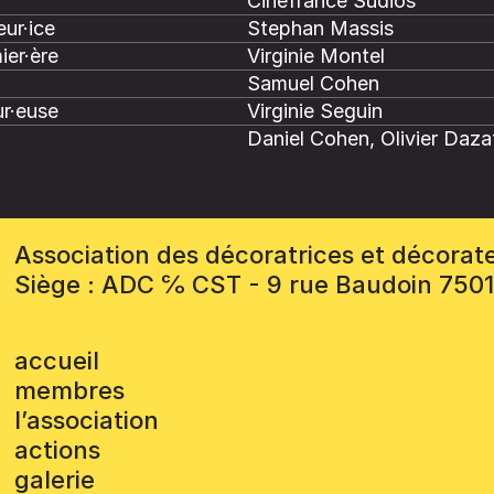
Cinefrance Sudios
ur·ice
Stephan Massis
ier·ère
Virginie Montel
Samuel Cohen
r·euse
Virginie Seguin
Daniel Cohen, Olivier Daza
Association des décoratrices et décorat
Siège : ADC ℅ CST - 9 rue Baudoin 750
accueil
membres
l’association
actions
galerie