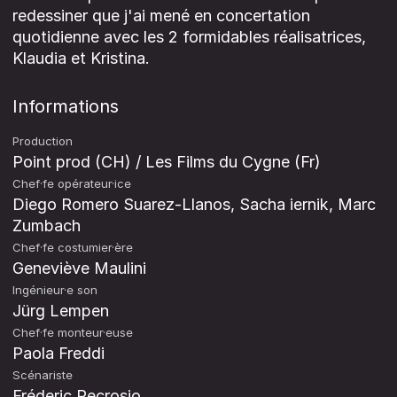
redessiner que j'ai mené en concertation
quotidienne avec les 2 formidables réalisatrices,
Klaudia et Kristina.
Informations
Production
Point prod (CH) / Les Films du Cygne (Fr)
Chef·fe opérateur·ice
Diego Romero Suarez-Llanos, Sacha iernik, Marc
Zumbach
Chef·fe costumier·ère
Geneviève Maulini
Ingénieur·e son
Jürg Lempen
Chef·fe monteur·euse
Paola Freddi
Scénariste
Fréderic Recrosio