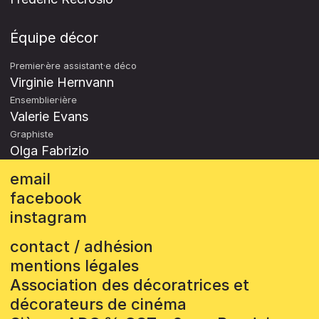
Équipe décor
Premier·ère assistant·e déco
Virginie Hernvann
Ensemblier·ière
Valerie Evans
Graphiste
Olga Fabrizio
email
facebook
instagram
contact / adhésion
mentions légales
Association des décoratrices et
décorateurs de cinéma