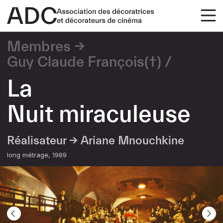
Membres
Guy Claude François(†)
La
Nuit miraculeuse
Réalisateur →
Ariane Mnouchkine
long métrage
1989