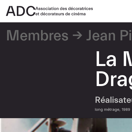
Membres
Jean P
La 
Drag
Réalisat
long métrage
1989