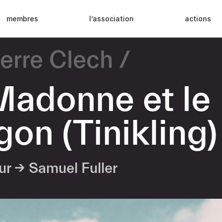
membres
l’association
actions
ierre Clech
Madonne et le
on (Tinikling)
eur →
Samuel Fuller