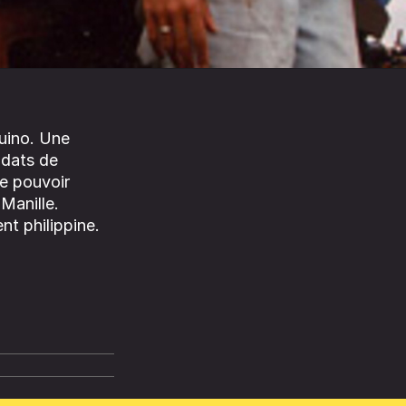
quino. Une
ldats de
e pouvoir
Manille.
t philippine.