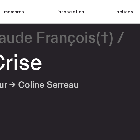
membres
l’association
actions
aude François(†)
Crise
eur →
Coline Serreau