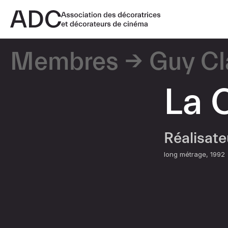
Membres
Guy Cl
La 
Réalisat
long métrage
1992