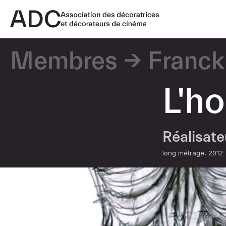
Membres
Franck
L'h
Réalisat
long métrage
2012