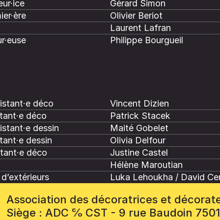
ur·ice
Gérard Simon
ier·ère
Olivier Beriot
Laurent Lafran
r·euse
Philippe Bourgueil
istant·e déco
Vincent Dizien
tant·e déco
Patrick Stacek
istant·e dessin
Maité Gobelet
tant·e dessin
Olivia Delfour
stant·e déco
Justine Castel
Hélène Maroutian
d’extérieurs
Luka Lehoukha / David Ce
Association des décoratrices et décorat
Siège : ADC ℅ CST - 9 rue Baudoin 750