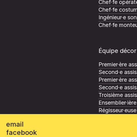
Chef·fe opérate
Chef·fe costum
Ingénieur·e son
Chef·fe monteu
Équipe décor
Premier·ère ass
Second·e assis
Premier·ère ass
Second·e assis
Troisième assi
Ensemblier·ière
Régisseur·euse 
email
facebook