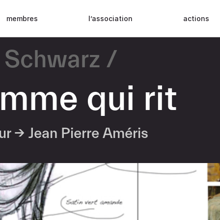
membres
l’association
actions
 Schwarz
omme qui rit
eur →
Jean Pierre Améris