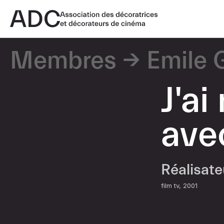
Membres
Emile 
J'a
ave
Réalisat
film tv
2001