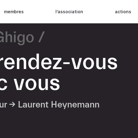
membres
l’association
actions
Ghigo
i rendez-vous
c vous
eur →
Laurent Heynemann