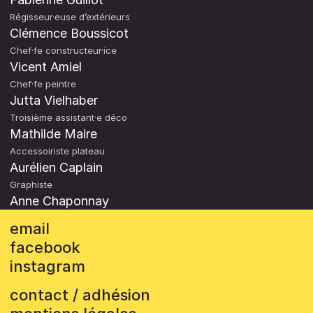
Régisseur·euse d’extérieurs
Clémence Boussicot
Chef·fe constructeur·ice
Vicent Amiel
Chef·fe peintre
Jutta Vielhaber
Troisième assistant·e déco
Mathilde Maire
Accessoiriste plateau
Aurélien Caplain
Graphiste
Anne Chaponnay
email
facebook
instagram
contact / adhésion