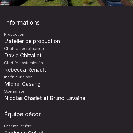
Informations
Production
L'atelier de production
Chef·fe opérateur·ice
David Chizallet
Chef·fe costumier·ère
Rebecca Renault
Ingénieur·e son
Michel Casang
Scénariste
Nicolas Charlet et Bruno Lavaine
Équipe décor
Ensemblier·ière
Fabienne Guillot